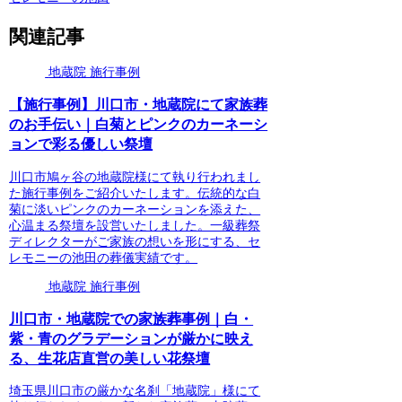
関連記事
地蔵院 施行事例
【施行事例】川口市・地蔵院にて家族葬
のお手伝い｜白菊とピンクのカーネーシ
ョンで彩る優しい祭壇
川口市鳩ヶ谷の地蔵院様にて執り行われまし
た施行事例をご紹介いたします。伝統的な白
菊に淡いピンクのカーネーションを添えた、
心温まる祭壇を設営いたしました。一級葬祭
ディレクターがご家族の想いを形にする、セ
レモニーの池田の葬儀実績です。
地蔵院 施行事例
川口市・地蔵院での家族葬事例｜白・
紫・青のグラデーションが厳かに映え
る、生花店直営の美しい花祭壇
埼玉県川口市の厳かな名刹「地蔵院」様にて