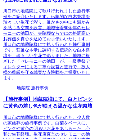
川口市の地蔵院にて執り行われました施行事
例をご紹介いたします。伝統的な白木祭壇を
瑞々しい生花で彩り、厳かさの中にも温かみ
を感じる空間を設営。地域密着90余年のセレ
モニーの池田が、寺院葬ならではの格調高い
お葬儀を真心を込めてお手伝いいたします。
川口市の地蔵院様にて執り行われた施行事例
です。荘厳な本堂に調和する伝統的な白木祭
壇を、瑞々しい生花で彩りました。地域に根
ざした「セレモニーの池田」が、一級葬祭デ
ィレクターによる丁寧な設営と進行で、故人
様の尊厳を守る誠実な寺院葬をご提案いたし
ます。
地蔵院 施行事例
【施行事例】地蔵院様にて、白とピンク
に黄色の差し色が映える温かな生花祭壇
川口市の地蔵院様にて執り行われた、少人数
の家族葬の施行事例です。白菊をベースに、
ピンクや黄色の明るいお花をあしらった、心
和む生花祭壇。生花店直営のセレモニーの池