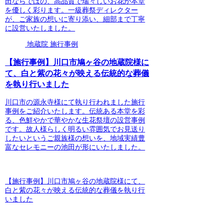
田ならではの、高品質で瑞々しいお花が本堂
を優しく彩ります。一級葬祭ディレクター
が、ご家族の想いに寄り添い、細部まで丁寧
に設営いたしました。
地蔵院 施行事例
【施行事例】川口市鳩ヶ谷の地蔵院様に
て、白と紫の花々が映える伝統的な葬儀
を執り行いました
川口市の源永寺様にて執り行われました施行
事例をご紹介いたします。伝統ある本堂を彩
る、色鮮やかで華やかな生花祭壇の設営事例
です。故人様らしく明るい雰囲気でお見送り
したいというご親族様の想いを、地域実績豊
富なセレモニーの池田が形にいたしました。
【施行事例】川口市鳩ヶ谷の地蔵院様にて、
白と紫の花々が映える伝統的な葬儀を執り行
いました