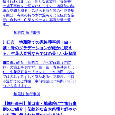
執り行われました、新たな家族葬（寺院葬）
の施工事例をご紹介いたします。地蔵院の静
謐な空間を彩る、気品ある白と紫の生花祭壇
今回は、寺院の持つ木の温もりと伝統的な空
間に合わせ、白菊をベースに高貴な紫の装
飾...
地蔵院 施行事例
川口市・地蔵院での家族葬事例｜白・
紫・青のグラデーションが厳かに映え
る、生花店直営ならではの美しい花祭壇
川口市の名刹「地蔵院」での家族葬（寺院
葬）の施工事例です。白・紫・青を基調とし
た、生花店直営の「セレモニーの池田」なら
ではのみずみずしく気品ある生花祭壇。川口
市近郊でのご葬儀・事前相談は24時間365日い
つでも承ります。
地蔵院 施行事例
【施行事例】川口市・地蔵院にて施行事
例のご紹介｜伝統的な白木祭壇と鮮やか
な生花に包まれた厳かなお見送り