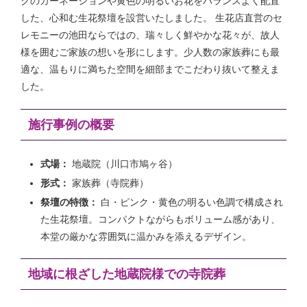
クのカーネーションや黄色の明るいお花をバランスよく配置
した、心和む生花祭壇を設営いたしました。 生花店直営のセ
レモニーの池田ならではの、瑞々しく鮮やかな花々が、故人
様を囲むご家族の想いを形にします。少人数の家族葬にも最
適な、温もりに満ちた空間を細部までこだわり抜いて整えま
した。
施行事例の概要
式場：
地蔵院（川口市鳩ヶ谷）
形式：
家族葬（寺院葬）
祭壇の特徴：
白・ピンク・黄色の明るい色調で構成され
た生花祭壇。コンパクトながらもボリューム感があり、
本堂の厳かな雰囲気に温かみを添えるデザイン。
地域に根ざした地蔵院様での寺院葬