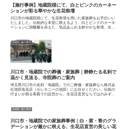
【施行事例】地蔵院様にて、白とピンクのカーネー
ションが彩る華やかな生花祭壇
川口市の地蔵院様にて、生花祭壇を用いた家族葬をお手伝いい
たしました。伝統的な本堂に映えるよう、白とピンクのカーネ
ーションに胡蝶蘭を添えた、気品あふれる鮮やかな祭壇。生花
店直営のセレモニーの池田ならではの、高品質な花々によるお
見送り。一級葬祭ディレクターがご家族の想いを形にします。
地蔵院 施行事例
川口市・地蔵院での葬儀・家族葬｜静静たる名刹で
温かく見送る、寺院葬のご案内
埼玉県川口市の名刹「地蔵院」でのご葬儀・家族葬なら株式会
社池田造花店（セレモニーの池田）にお任せください。伝統の
佇まいが残る客殿での設営から、生花店直営ならではのみずみ
ずしく格調高い生花祭壇のトータルコーディネートまで丁寧に
お手伝いいたします。
地蔵院 施行事例
川口市・地蔵院での家族葬事例｜白・紫・青のグラ
デーションが厳かに映える、生花店直営の美しい花