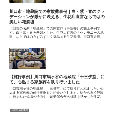
川口市・地蔵院での家族葬事例｜白・紫・青のグラ
デーションが厳かに映える、生花店直営ならではの
美しい花祭壇
川口市の名刹「地蔵院」での家族葬（寺院葬）の施工事例で
す。白・紫・青を基調とした、生花店直営の「セレモニーの池
田」ならではのみずみずしく気品ある生花祭壇。川口市近郊で
のご葬儀・事前相談は24時間365日いつでも承ります。
地蔵院 施行事例
【施行事例】川口市鳩ヶ谷の地蔵院「十三佛堂」に
て、心温まる家族葬を執り行いました
川口市鳩ヶ谷の地蔵院「十三佛堂」にて執り行われました、心
温まる家族葬の施行事例をご紹介いたします。駅から近く静寂
に包まれた式場の特徴や、創業90余年の経験を活かした生花祭
壇の設営について掲載。地域密着のセレモニーの池田が安心の
葬儀をサポートします。
地蔵院 施行事例