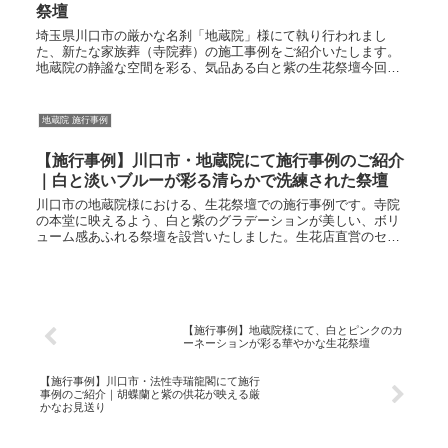
祭壇
埼玉県川口市の厳かな名刹「地蔵院」様にて執り行われまし
た、新たな家族葬（寺院葬）の施工事例をご紹介いたします。
地蔵院の静謐な空間を彩る、気品ある白と紫の生花祭壇今回
は、寺院の持つ木の温もりと伝統的な空間に合わせ、白菊をベ
ースに高貴な紫の装飾...
地蔵院 施行事例
【施行事例】川口市・地蔵院にて施行事例のご紹介
｜白と淡いブルーが彩る清らかで洗練された祭壇
川口市の地蔵院様における、生花祭壇での施行事例です。寺院
の本堂に映えるよう、白と紫のグラデーションが美しい、ボリ
ューム感あふれる祭壇を設営いたしました。生花店直営のセレ
モニーの池田ならではの、瑞々しく高品質な花々によるお見送
り。一級葬祭ディレクターが真心込めてサポートいたします。
【施行事例】地蔵院様にて、白とピンクのカ
ーネーションが彩る華やかな生花祭壇
【施行事例】川口市・法性寺瑞龍閣にて施行
事例のご紹介｜胡蝶蘭と紫の供花が映える厳
かなお見送り