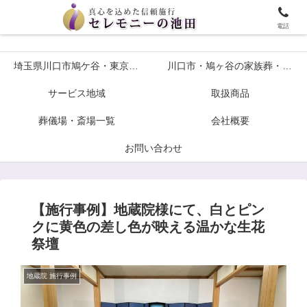
埼玉川口市鳩ケ谷・東京の葬儀や家族葬ならセレモニーの池田へ
電話
埼玉県川口市鳩ケ谷・東京の葬儀や家族葬ならセレモニーの池田へ
川口市・鳩ヶ谷の家族葬・火葬式プラン各種葬儀について
サービス地域
取扱商品
葬儀場・斎場一覧
会社概要
お問い合わせ
【施行事例】地蔵院様にて、白とピン
クに黄色の差し色が映える温かな生花
祭壇
地蔵院 施行事例