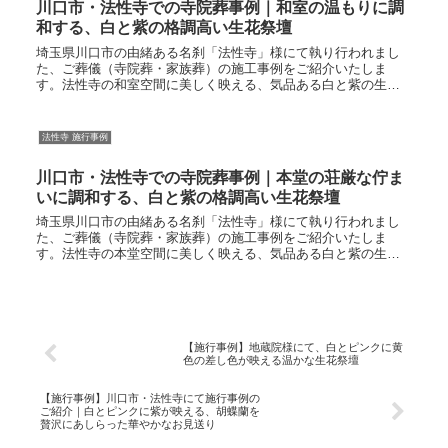
川口市・法性寺での寺院葬事例｜和室の温もりに調
和する、白と紫の格調高い生花祭壇
埼玉県川口市の由緒ある名刹「法性寺」様にて執り行われまし
た、ご葬儀（寺院葬・家族葬）の施工事例をご紹介いたしま
す。法性寺の和室空間に美しく映える、気品ある白と紫の生花
祭壇今回は、伝統ある地蔵院様の式場（客殿）という落ち着い
た空間に合わせ、白...
法性寺 施行事例
川口市・法性寺での寺院葬事例｜本堂の荘厳な佇ま
いに調和する、白と紫の格調高い生花祭壇
埼玉県川口市の由緒ある名刹「法性寺」様にて執り行われまし
た、ご葬儀（寺院葬・家族葬）の施工事例をご紹介いたしま
す。法性寺の本堂空間に美しく映える、気品ある白と紫の生花
祭壇今回は、伝統ある法性寺様の本堂という非常に格調高い空
間に合わせ、美しい...
【施行事例】地蔵院様にて、白とピンクに黄
色の差し色が映える温かな生花祭壇
【施行事例】川口市・法性寺にて施行事例の
ご紹介｜白とピンクに紫が映える、胡蝶蘭を
贅沢にあしらった華やかなお見送り