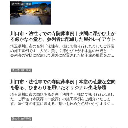
法性寺 施行事例
川口市・法性寺での寺院葬事例｜夕闇に浮かび上が
る厳かな本堂と、参列者に配慮した屋外レイアウト
埼玉県川口市の名刹「法性寺」様にて執り行われましたご葬儀
の施工事例です。夕闇に美しく浮かび上がる本堂の外観と、ご
参列者の皆様に配慮して屋外に配置された椅子席の風景をご紹
介しております。
法性寺 施行事例
川口市・法性寺での寺院葬事例｜本堂の荘厳な空間
を彩る、ひまわりを用いたオリジナル生花祭壇
埼玉県川口市の由緒ある名刹「法性寺」様にて執り行われまし
た、ご葬儀（寺院葬・一般葬）の施工事例をご紹介いたしま
す。法性寺の本堂に映える、想いを込めた色鮮やかなオリジナ
ルデザイン祭壇今回は、伝統と格式を感じる法性寺様の本堂と
いう荘厳な空間に、...
法性寺 施行事例