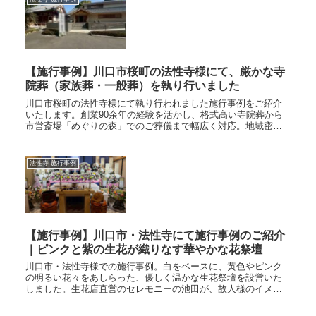
【施行事例】川口市桜町の法性寺様にて、厳かな寺
院葬（家族葬・一般葬）を執り行いました
川口市桜町の法性寺様にて執り行われました施行事例をご紹介
いたします。創業90余年の経験を活かし、格式高い寺院葬から
市営斎場「めぐりの森」でのご葬儀まで幅広く対応。地域密着
のセレモニーの池田が、安心の適正料金と真心込めたサービス
で寄り添います。
法性寺 施行事例
【施行事例】川口市・法性寺にて施行事例のご紹介
｜ピンクと紫の生花が織りなす華やかな花祭壇
川口市・法性寺様での施行事例。白をベースに、黄色やピンク
の明るい花々をあしらった、優しく温かな生花祭壇を設営いた
しました。生花店直営のセレモニーの池田が、故人様のイメー
ジに合わせた高品質な花々で、ご家族の想いに寄り添うお見送
りをお手伝いいたします。