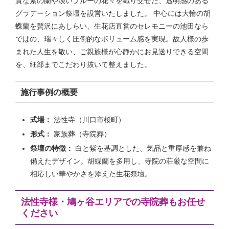
貴な紫の蘭や淡いブルーの花々を織り交ぜた、透明感のある
グラデーション祭壇を設営いたしました。 中心には大輪の胡
蝶蘭を贅沢にあしらい、生花店直営のセレモニーの池田なら
ではの、瑞々しく圧倒的なボリューム感を実現。故人様の歩
まれた人生を敬い、ご親族様が心静かにお見送りできる空間
を、細部までこだわり抜いて整えました。
施行事例の概要
式場：
法性寺（川口市桜町）
形式：
家族葬（寺院葬）
祭壇の特徴：
白と紫を基調とした、気品と重厚感を兼ね
備えたデザイン。胡蝶蘭を多用し、寺院の荘厳な空間に
相応しい華やかさを添えた生花祭壇。
法性寺様・鳩ヶ谷エリアでの寺院葬もお任せ
ください