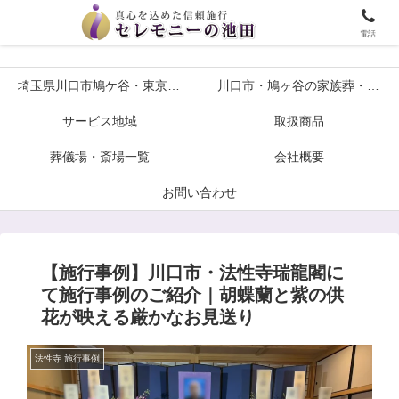
埼玉川口市鳩ケ谷・東京の葬儀や家族葬ならセレモニーの池田へ
電話
埼玉県川口市鳩ケ谷・東京の葬儀や家族葬ならセレモニーの池田へ
川口市・鳩ヶ谷の家族葬・火葬式プラン各種葬儀について
サービス地域
取扱商品
葬儀場・斎場一覧
会社概要
お問い合わせ
【施行事例】川口市・法性寺瑞龍閣に
て施行事例のご紹介｜胡蝶蘭と紫の供
花が映える厳かなお見送り
法性寺 施行事例