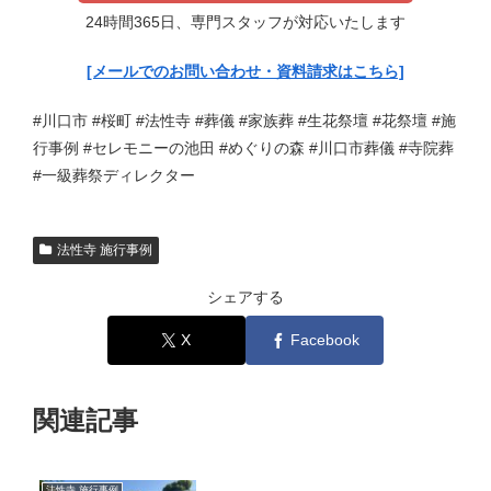
24時間365日、専門スタッフが対応いたします
[メールでのお問い合わせ・資料請求はこちら]
#川口市 #桜町 #法性寺 #葬儀 #家族葬 #生花祭壇 #花祭壇 #施
行事例 #セレモニーの池田 #めぐりの森 #川口市葬儀 #寺院葬
#一級葬祭ディレクター
法性寺 施行事例
シェアする
X
Facebook
関連記事
法性寺 施行事例