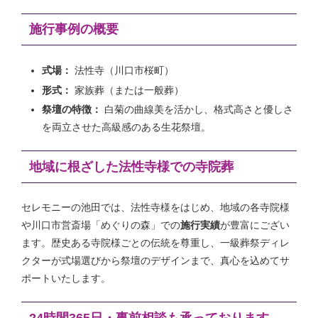
施行事例の概要
式場：
法性寺（川口市桜町）
形式：
家族葬（または一般葬）
祭壇の特徴：
白菊の曲線美を活かし、格式高さと優しさ
を両立させた高級感のある生花祭壇。
地域に根ざした法性寺様での寺院葬
セレモニーの池田では、法性寺様をはじめ、地域の各寺院様
や川口市営斎場「めぐりの森」での
施行実績
が豊富にござい
ます。歴史ある寺院様ごとの伝統を尊重し、一級葬祭ディレ
クターが式場選びから祭壇のデザインまで、真心を込めてサ
ポートいたします。
24時間365日・事前相談も承っております