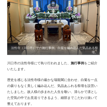
法性寺（川口市）での施行事例。白菊を編み込んだ気品ある祭
壇。
川口市の法性寺様にて執り行われました、
施行事例
をご紹介
いたします。
歴史を感じる法性寺様の厳かな瑞龍閣に合わせ、白菊を一点
の曇りもなく美しく編み込んだ、気品あふれる祭壇を設営い
たしました。故人様の歩まれた人生を敬い、清らかで凛とし
た空気の中でお見送りできるよう、細部までこだわり抜いて
整えております。