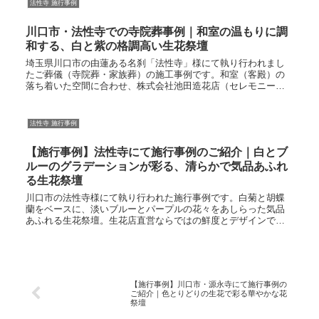
法性寺 施行事例
川口市・法性寺での寺院葬事例｜和室の温もりに調
和する、白と紫の格調高い生花祭壇
埼玉県川口市の由蓮ある名刹「法性寺」様にて執り行われまし
たご葬儀（寺院葬・家族葬）の施工事例です。和室（客殿）の
落ち着いた空間に合わせ、株式会社池田造花店（セレモニーの
池田）が白と紫をベースにした格調高い生花祭壇を設営いたし
ました。
法性寺 施行事例
【施行事例】法性寺にて施行事例のご紹介｜白とブ
ルーのグラデーションが彩る、清らかで気品あふれ
る生花祭壇
川口市の法性寺様にて執り行われた施行事例です。白菊と胡蝶
蘭をベースに、淡いブルーとパープルの花々をあしらった気品
あふれる生花祭壇。生花店直営ならではの鮮度とデザインで、
故人様を優しく包み込む空間を設営いたしました。一級葬祭デ
ィレクターが心を込めてサポートします。
【施行事例】川口市・源永寺にて施行事例の
ご紹介｜色とりどりの生花で彩る華やかな花
祭壇