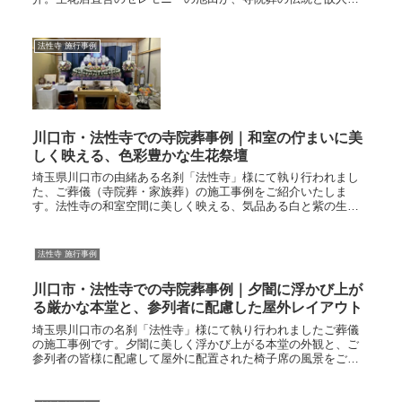
らしい華やかさを両立させたお見送りをお手伝いいたします。
法性寺 施行事例
川口市・法性寺での寺院葬事例｜和室の佇まいに美
しく映える、色彩豊かな生花祭壇
埼玉県川口市の由緒ある名刹「法性寺」様にて執り行われまし
た、ご葬儀（寺院葬・家族葬）の施工事例をご紹介いたしま
す。法性寺の和室空間に美しく映える、気品ある白と紫の生花
祭壇今回は、伝統ある法性寺様の和室（客殿）という落ち着い
た空間に合わせ、伝...
法性寺 施行事例
川口市・法性寺での寺院葬事例｜夕闇に浮かび上が
る厳かな本堂と、参列者に配慮した屋外レイアウト
埼玉県川口市の名刹「法性寺」様にて執り行われましたご葬儀
の施工事例です。夕闇に美しく浮かび上がる本堂の外観と、ご
参列者の皆様に配慮して屋外に配置された椅子席の風景をご紹
介しております。