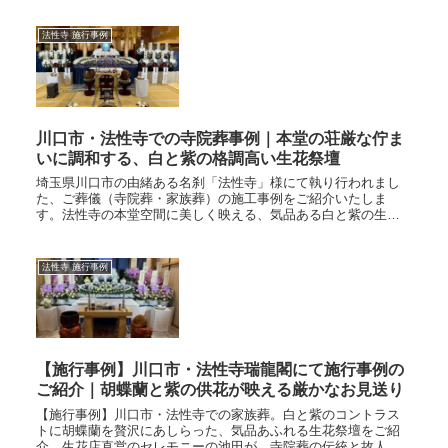
法性寺 施行事例
川口市・法性寺での寺院葬事例｜本堂の荘厳な佇ま
いに調和する、白と紫の格調高い生花祭壇
埼玉県川口市の由緒ある名刹「法性寺」様にて執り行われまし
た、ご葬儀（寺院葬・家族葬）の施工事例をご紹介いたしま
す。法性寺の本堂空間に美しく映える、気品ある白と紫の生花
祭壇今回は、伝統ある法性寺様の本堂という非常に格調高い空
間に合わせ、美しい...
法性寺 施行事例
【施行事例】川口市・法性寺瑞龍閣にて施行事例の
ご紹介｜胡蝶蘭と紫の供花が映える厳かなお見送り
【施行事例】川口市・法性寺での家族葬。白と紫のコントラス
トに胡蝶蘭を贅沢にあしらった、気品あふれる生花祭壇をご紹
介。生花店直営のセレモニーの池田が、寺院葬の伝統と故人様