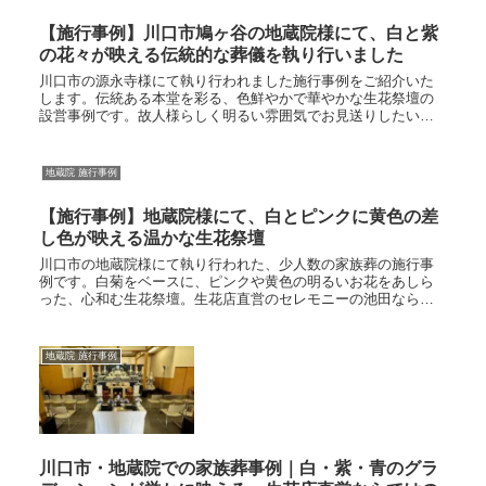
【施行事例】川口市鳩ヶ谷の地蔵院様にて、白と紫
の花々が映える伝統的な葬儀を執り行いました
川口市の源永寺様にて執り行われました施行事例をご紹介いた
します。伝統ある本堂を彩る、色鮮やかで華やかな生花祭壇の
設営事例です。故人様らしく明るい雰囲気でお見送りしたいと
いうご親族様の想いを、地域実績豊富なセレモニーの池田が形
にいたしました。
地蔵院 施行事例
【施行事例】地蔵院様にて、白とピンクに黄色の差
し色が映える温かな生花祭壇
川口市の地蔵院様にて執り行われた、少人数の家族葬の施行事
例です。白菊をベースに、ピンクや黄色の明るいお花をあしら
った、心和む生花祭壇。生花店直営のセレモニーの池田ならで
はの、高品質で瑞々しいお花が本堂を優しく彩ります。一級葬
祭ディレクターが、ご家族の想いに寄り添い、細部まで丁寧に
設営いたしました。
地蔵院 施行事例
川口市・地蔵院での家族葬事例｜白・紫・青のグラ