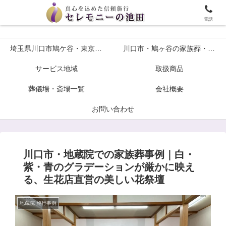
埼玉川口市鳩ケ谷・東京の葬儀や家族葬ならセレモニーの池田へ
電話
埼玉県川口市鳩ケ谷・東京の葬儀や家族葬ならセレモニーの池田へ
川口市・鳩ヶ谷の家族葬・火葬式プラン各種葬儀について
サービス地域
取扱商品
葬儀場・斎場一覧
会社概要
お問い合わせ
川口市・地蔵院での家族葬事例｜白・
紫・青のグラデーションが厳かに映え
る、生花店直営の美しい花祭壇
地蔵院 施行事例