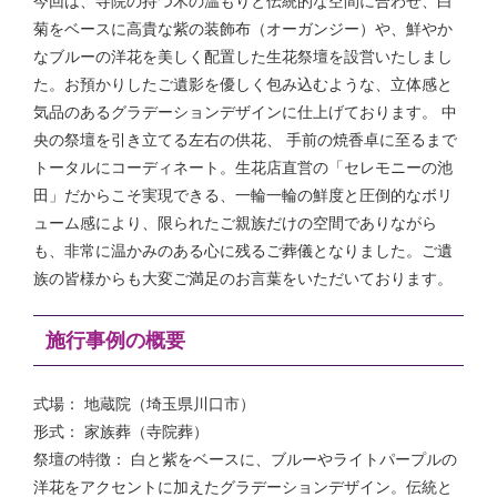
今回は、寺院の持つ木の温もりと伝統的な空間に合わせ、白
菊をベースに高貴な紫の装飾布（オーガンジー）や、鮮やか
なブルーの洋花を美しく配置した生花祭壇を設営いたしまし
た。お預かりしたご遺影を優しく包み込むような、立体感と
気品のあるグラデーションデザインに仕上げております。 中
央の祭壇を引き立てる左右の供花、 手前の焼香卓に至るまで
トータルにコーディネート。生花店直営の「セレモニーの池
田」だからこそ実現できる、一輪一輪の鮮度と圧倒的なボリ
ューム感により、限られたご親族だけの空間でありながら
も、非常に温かみのある心に残るご葬儀となりました。ご遺
族の皆様からも大変ご満足のお言葉をいただいております。
施行事例の概要
式場： 地蔵院（埼玉県川口市）
形式： 家族葬（寺院葬）
祭壇の特徴： 白と紫をベースに、ブルーやライトパープルの
洋花をアクセントに加えたグラデーションデザイン。伝統と