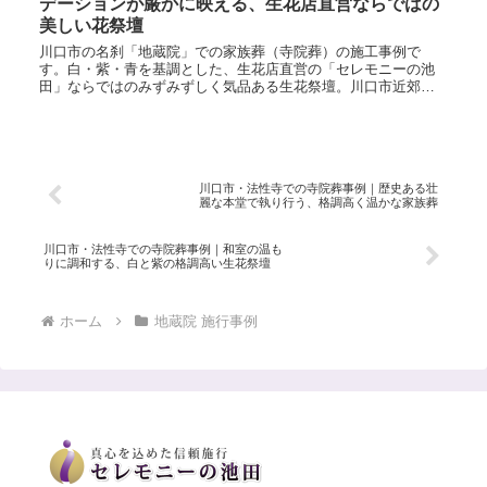
デーションが厳かに映える、生花店直営ならではの
美しい花祭壇
川口市の名刹「地蔵院」での家族葬（寺院葬）の施工事例で
す。白・紫・青を基調とした、生花店直営の「セレモニーの池
田」ならではのみずみずしく気品ある生花祭壇。川口市近郊で
のご葬儀・事前相談は24時間365日いつでも承ります。
川口市・法性寺での寺院葬事例｜歴史ある壮
麗な本堂で執り行う、格調高く温かな家族葬
川口市・法性寺での寺院葬事例｜和室の温も
りに調和する、白と紫の格調高い生花祭壇
ホーム
地蔵院 施行事例