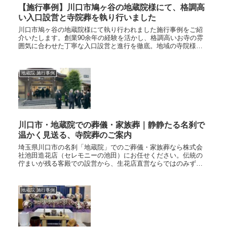
【施行事例】川口市鳩ヶ谷の地蔵院様にて、格調高
い入口設営と寺院葬を執り行いました
川口市鳩ヶ谷の地蔵院様にて執り行われました施行事例をご紹
介いたします。創業90余年の経験を活かし、格調高いお寺の雰
囲気に合わせた丁寧な入口設営と進行を徹底。地域の寺院様と
の信頼関係に基づいた、安心できるお葬儀の様子を掲載してい
ます。
地蔵院 施行事例
川口市・地蔵院での葬儀・家族葬｜静静たる名刹で
温かく見送る、寺院葬のご案内
埼玉県川口市の名刹「地蔵院」でのご葬儀・家族葬なら株式会
社池田造花店（セレモニーの池田）にお任せください。伝統の
佇まいが残る客殿での設営から、生花店直営ならではのみずみ
ずしく格調高い生花祭壇のトータルコーディネートまで丁寧に
お手伝いいたします。
地蔵院 施行事例