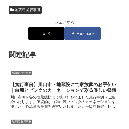
地蔵院 施行事例
シェアする
X
Facebook
関連記事
地蔵院 施行事例
【施行事例】川口市・地蔵院にて家族葬のお手伝い
｜白菊とピンクのカーネーションで彩る優しい祭壇
川口市鳩ヶ谷の地蔵院様にて執り行われました施行事例をご紹
介いたします。伝統的な白菊に淡いピンクのカーネーションを
添えた、心温まる祭壇を設営いたしました。一級葬祭ディレク
ターがご家族の想いを形にする、セレモニーの池田の葬儀実績
です。
地蔵院 施行事例