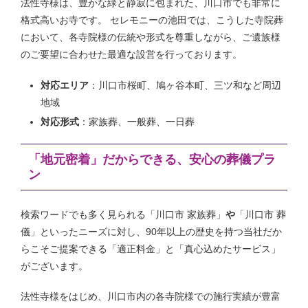
法性寺様は、豊かな緑と静寂に包まれた、川口市でも非常に
格式高いお寺です。 セレモニーの池田では、こうした寺院葬
において、各寺院様の伝統や形式を尊重しながら、ご遺族様
のご要望に合わせた最適な設営を行っております。
対応エリア
：川口市桜町、鳩ヶ谷本町、三ツ和など周辺
地域
対応形式
：家族葬、一般葬、一日葬
「地元密着」だからできる、安心の葬儀プラ
ン
検索ワードでも多く見られる「川口市 家族葬」
や
「川口市 葬
儀」といったニーズに対し、90年以上の歴史を持つ当社だか
らこそご提案できる「適正料金」と「真心込めたサービス」
がございます。
法性寺様をはじめ、川口市内の各寺院様での施行実績が豊富