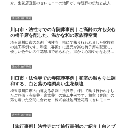
介。生花店直営のセレモニーの池田が、寺院葬の伝統と故人様
らしい華やかさを両立させたお見送りをお手伝いいたします。
法性寺 施行事例
川口市・法性寺での寺院葬事例｜ご高齢の方も安心
の椅子席を配した、温かな和の家族葬空間
埼玉県川口市の名刹「法性寺」様にて執り行われました家族葬
の施工事例です。和室（客殿）に足元が楽な椅子席を配置し、
優しい色合いの生花祭壇で彩られた、温かく心穏やかなお見送
りの空間風景をご紹介しております。
法性寺 施行事例
川口市・法性寺での寺院葬事例｜和室の温もりに調
和する、白と紫の格調高い生花祭壇
埼玉県川口市の由蓮ある名刹「法性寺」様にて執り行われまし
たご葬儀（寺院葬・家族葬）の施工事例です。和室（客殿）の
落ち着いた空間に合わせ、株式会社池田造花店（セレモニーの
池田）が白と紫をベースにした格調高い生花祭壇を設営いたし
ました。
法性寺 施行事例
【施行事例】法性寺にて施行事例のご紹介｜白とブ