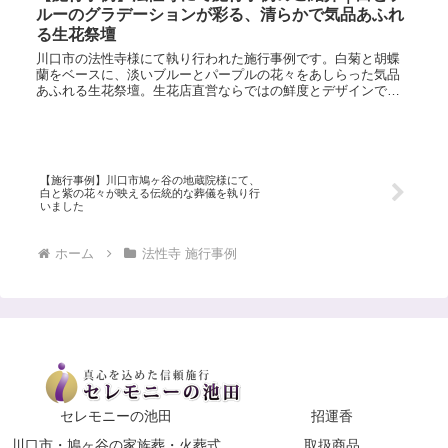
ルーのグラデーションが彩る、清らかで気品あふれ
る生花祭壇
川口市の法性寺様にて執り行われた施行事例です。白菊と胡蝶
蘭をベースに、淡いブルーとパープルの花々をあしらった気品
あふれる生花祭壇。生花店直営ならではの鮮度とデザインで、
故人様を優しく包み込む空間を設営いたしました。一級葬祭デ
ィレクターが心を込めてサポートします。
【施行事例】川口市鳩ヶ谷の地蔵院様にて、
白と紫の花々が映える伝統的な葬儀を執り行
いました
ホーム
法性寺 施行事例
セレモニーの池田
招運香
川口市・鳩ヶ谷の家族葬・火葬式
取扱商品