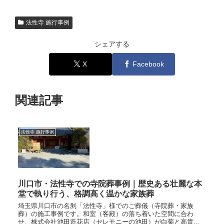
法性寺 施行事例
シェアする
X
Facebook
関連記事
法性寺 施行事例
川口市・法性寺での寺院葬事例｜歴史ある壮麗な本
堂で執り行う、格調高く温かな家族葬
埼玉県川口市の名刹「法性寺」様でのご葬儀（寺院葬・家族
葬）の施工事例です。和室（客殿）の落ち着いた空間に合わ
せ、株式会社池田造花店（セレモニーの池田）が白菊と高貴な