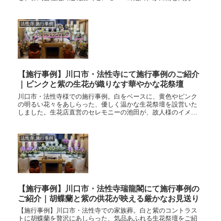
紫の装飾布を配した格調高い生花祭壇を設営いたしました。
法性寺 施行事例
【施行事例】川口市・法性寺にて施行事例のご紹介
｜ピンクと紫の生花が織りなす華やかな花祭壇
川口市・法性寺様での施行事例。白をベースに、黄色やピンク
の明るい花々をあしらった、優しく温かな生花祭壇を設営いた
しました。生花店直営のセレモニーの池田が、故人様のイメー
ジに合わせた高品質な花々で、ご家族の想いに寄り添うお見送
りをお手伝いいたします。
法性寺 施行事例
【施行事例】川口市・法性寺瑞龍閣にて施行事例の
ご紹介｜胡蝶蘭と紫の供花が映える厳かなお見送り
【施行事例】川口市・法性寺での家族葬。白と紫のコントラス
トに胡蝶蘭を贅沢にあしらった、気品あふれる生花祭壇をご紹